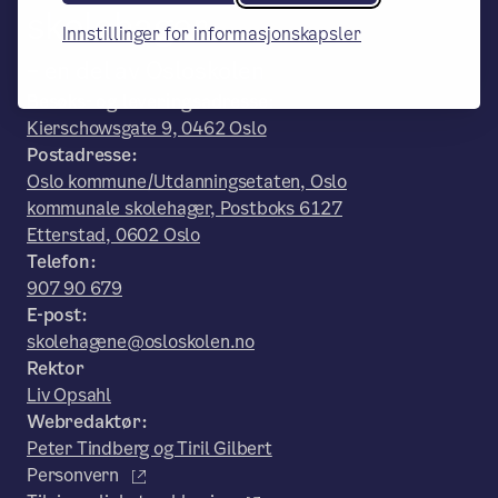
skolehager
Innstillinger for informasjonskapsler
– en del av Osloskolen
Besøks- og leveringsadresse:
Kierschowsgate 9, 0462 Oslo
Postadresse:
Oslo kommune/Utdanningsetaten, Oslo
kommunale skolehager, Postboks 6127
Etterstad, 0602 Oslo
Telefon:
907 90 679
E-post:
skolehagene@osloskolen.no
Rektor
Liv Opsahl
Webredaktør:
Peter Tindberg og Tiril Gilbert
Personvern