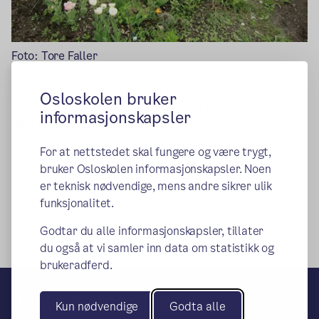
Foto: Tore Faller
Ønsker du å vise frem hva din skole gjør? Har du gode
Osloskolen bruker
opplegg å dele? Send oss tips, lenker til nyhetssaker
informasjonskapsler
eller liknende:
Peter Tindberg
For at nettstedet skal fungere og være trygt,
bruker Osloskolen informasjonskapsler. Noen
Publisert:
08.12.2020
Endret:
02.11.2022
er teknisk nødvendige, mens andre sikrer ulik
funksjonalitet.
Godtar du alle informasjonskapsler, tillater
du også at vi samler inn data om statistikk og
brukeradferd.
Oslo kommunale
Kun nødvendige
Godta alle