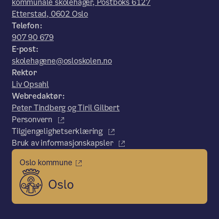
kommunale skolehager, Postboks 6127
Etterstad, 0602 Oslo
Telefon:
907 90 679
E-post:
skolehagene@osloskolen.no
Rektor
Liv Opsahl
Webredaktør:
Peter Tindberg og Tiril Gilbert
Personvern
Tilgjengelighetserklæring
Bruk av informasjonskapsler
Oslo kommune