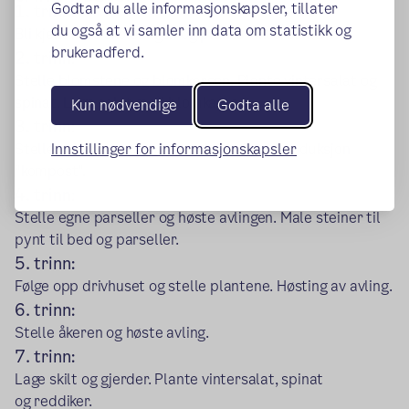
Godtar du alle informasjonskapsler, tillater
1. trinn:
du også at vi samler inn data om statistikk og
Bli kjent med skolehagen og plante vintersalat.
brukeradferd.
2. trinn:
Stelle blomstene og blomkarsen. Plante vintersalat og
spinat. Lage salat med blomkarsen.
Kun nødvendige
Godta alle
3. trinn:
Innstillinger for informasjonskapsler
Stelle solsikkene og høste solsikkefrø. Introduksjon
“kompost”.
4. trinn:
Stelle egne parseller og høste avlingen. Male steiner til
pynt til bed og parseller.
5. trinn:
Følge opp drivhuset og stelle plantene. Høsting av avling.
6. trinn:
Stelle åkeren og høste avling.
7. trinn:
Lage skilt og gjerder. Plante vintersalat, spinat
og reddiker.