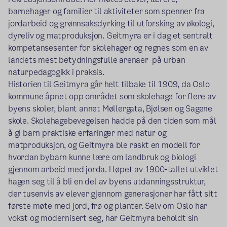
barnehager og familier til aktiviteter som spenner fra
jordarbeid og grønnsaksdyrking til utforsking av økologi,
dyreliv og matproduksjon. Geitmyra er i dag et sentralt
kompetansesenter for skolehager og regnes som en av
landets mest betydningsfulle arenaer
på urban
naturpedagogikk i praksis.
Historien til Geitmyra går helt tilbake til 1909, da Oslo
kommune åpnet opp området som skolehage for flere av
byens skoler, blant annet Møllergata, Bjølsen og Sagene
skole. Skolehagebevegelsen hadde på den tiden som mål
å gi barn praktiske erfaringer med natur og
matproduksjon, og Geitmyra ble raskt en modell for
hvordan bybarn kunne lære om landbruk og biologi
gjennom arbeid med jorda. I løpet av 1900-tallet utviklet
hagen seg til å bli en del av byens utdanningsstruktur,
der tusenvis av elever gjennom generasjoner har fått sitt
første møte med jord, frø og planter. Selv om Oslo har
vokst og modernisert seg, har Geitmyra beholdt sin