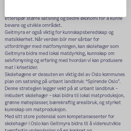
området. Behovet for vedlikehold og modernisering av
infrastruktur har vært tydelig i mange år, og brukere
etterspør større satsning og bedre økonomi for å kunne
bevare og utvikle området.
Geitmyra er også viktig for kunnskapsberedskap og
matsikkerhet. Når verden blir mer sårbar for
utfordringer med matforsyningen, kan skolehager som
Geitmyra bidra med lokal matdyrking, kunnskap om
selvforsyning og erfaring med hvordan vi kan produsere
mat i krisetider.
Skolehagene er dessuten en viktig del av Oslo kommunes
plan om satsning på urbant landbruk: “Spirende Oslo”.
Denne strategien legger vekt på at urbant landbruk –
inkludert skolehager – skal bidra til lokal matproduksjon,
grønne møteplasser, bærekraftig arealbruk, og styrket
kunnskap om matproduksjon.
Med sitt store potensial som kompetansesenter for
skolehager i Oslo kan Geitmyra bidra til å videreutvikle
tverrfaglig undervisning på en konkret og