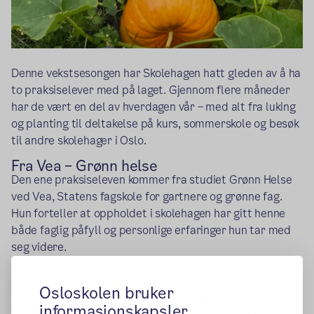
Denne vekstsesongen har Skolehagen hatt gleden av å ha
to praksiselever med på laget. Gjennom flere måneder
har de vært en del av hverdagen vår – med alt fra luking
og planting til deltakelse på kurs, sommerskole og besøk
til andre skolehager i Oslo.
Fra Vea – Grønn helse
Den ene praksiseleven kommer fra studiet Grønn Helse
ved Vea, Statens fagskole for gartnere og grønne fag.
Hun forteller at oppholdet i skolehagen har gitt henne
både faglig påfyll og personlige erfaringer hun tar med
seg videre.
– Det å være i grønne omgivelser virker beroligende og
reduserer faktisk stressnivået. Jeg har opplevd dette på
Osloskolen bruker
nært hold her. I løpet av praksisen har jeg jobbet med
informasjonskapsler