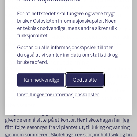
mange forskjellige brukergrupper, deltatt på lærerkurs i
mai og vært med på Sommerskolen. Jeg har sett at både
For at nettstedet skal fungere og være trygt,
voksne og barn har stor glede av å oppleve naturen i
bruker Osloskolen informasjonskapsler. Noen
skolehagen, sier hun.
er teknisk nødvendige, mens andre sikrer ulik
Hun trekker også frem hvor viktig brukermedvirkning er. –
funksjonalitet.
Det tar jeg med meg videre både i studiene og i fremtidig
arbeid med å utforme og planlegge menneskeskapte
Godtar du alle informasjonskapsler, tillater
miljøer.
du også at vi samler inn data om statistikk og
På vei mot gartnerutdanning
brukeradferd.
Den andre praksiseleven har hatt som mål å samle timer
for å kvalifisere seg til gartnerutdanningen. I Oslo finnes
Kun nødvendige
Godta alle
det to videregående skoler som tilbyr gartnerlinje.
Utdanningen kombinerer to år på skole med to år i lære
Innstillinger for informasjonskapsler
hos bedrift, og gir en praktisk hverdag med ordinære
arbeidsdager.
– Jeg trives veldig godt med å jobbe ute. Det er mye mer
givende enn å sitte på et kontor. Her i skolehagen har jeg
fått følge sesongen fra vi plantet ut, til luking og vanning
gjennom sommeren. Skolehagen er stor, innholdsrik og fin