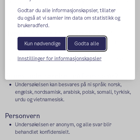
Undersøkelsen vil ta ca. 10 minutter å besvare for
de som har barn i AKS, og ca. 5 minutter for de som
Godtar du alle informasjonskapsler, tillater
ikke har barn i AKS.
du også at vi samler inn data om statistikk og
brukeradferd.
Hvem kan svare på undersøkelsen?
Alle foresatte med barn i 1.-4. trinn, inkludert de
Kun nødvendige
Godta alle
som ikke benytter seg av AKS.
Innstillinger for informasjonskapsler
Foresatte med barn i 5.-7. trinn som deltar i AKS.
Finnes undersøkelsen på flere språk?
Undersøkelsen kan besvares på ni språk: norsk,
engelsk, nordsamisk, arabisk, polsk, somali, tyrkisk,
urdu og vietnamesisk.
Personvern
Undersøkelsen er anonym, og alle svar blir
behandlet konfidensielt.