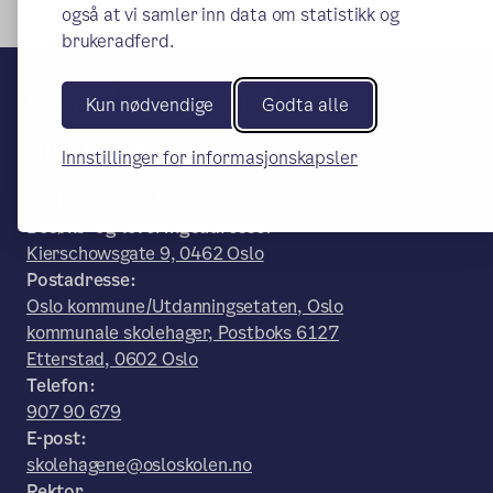
også at vi samler inn data om statistikk og
brukeradferd.
Oslo kommunale
Kun nødvendige
Godta alle
skolehager
Innstillinger for informasjonskapsler
– en del av Osloskolen
Besøks- og leveringsadresse:
Kierschowsgate 9, 0462 Oslo
Postadresse:
Oslo kommune/Utdanningsetaten, Oslo
kommunale skolehager, Postboks 6127
Etterstad, 0602 Oslo
Telefon:
907 90 679
E-post:
skolehagene@osloskolen.no
Rektor