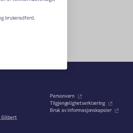
 og brukeradferd.
Personvern
Tilgjengelighetserklæring
Bruk av informasjonskapsler
 Gilbert