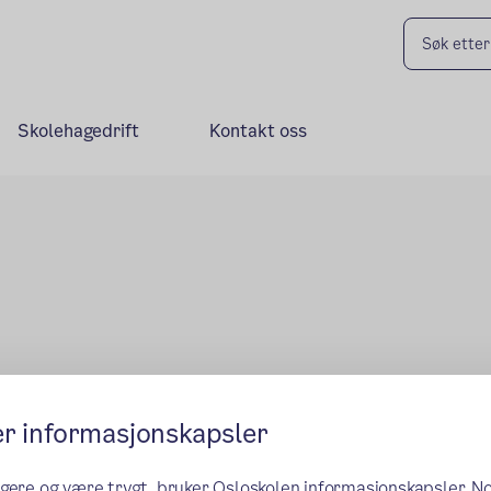
Skolehagedrift
Kontakt oss
er informasjonskapsler
ngere og være trygt, bruker Osloskolen informasjonskapsler. N