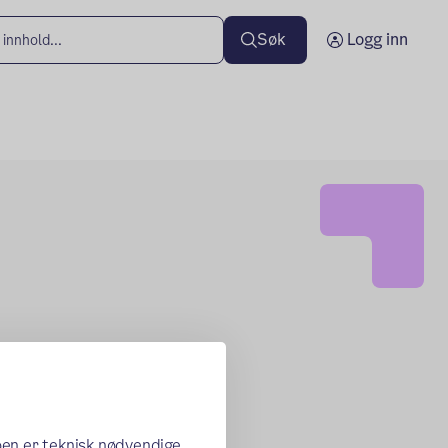
Søk
Logg inn
oen er teknisk nødvendige,