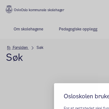
Oslo kommunale skolehager
Om skolehagene
Pedagogiske opplegg
Hovedseksjon
Forsiden
Søk
Søk
Osloskolen bruk
For at nettstedet skal fu