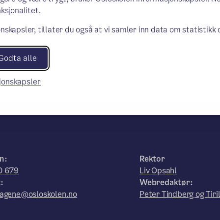
ksjonalitet.
nskapsler, tillater du også at vi samler inn data om statistikk
Godta alle
sjonskapsler
n:
Rektor
0 679
Liv Opsahl
:
Webredaktør:
hagene@osloskolen.no
Peter Tindberg og Tiril