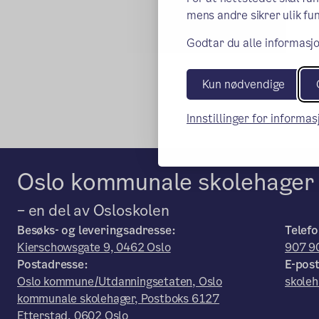
mens andre sikrer ulik fun
Godtar du alle informasjo
Kun nødvendige
Innstillinger for informa
Oslo kommunale skolehager
– en del av Osloskolen
Besøks- og leveringsadresse:
Telefo
Kierschowsgate 9, 0462 Oslo
907 9
Postadresse:
E-post
Oslo kommune/Utdanningsetaten, Oslo
skole
kommunale skolehager, Postboks 6127
Etterstad, 0602 Oslo